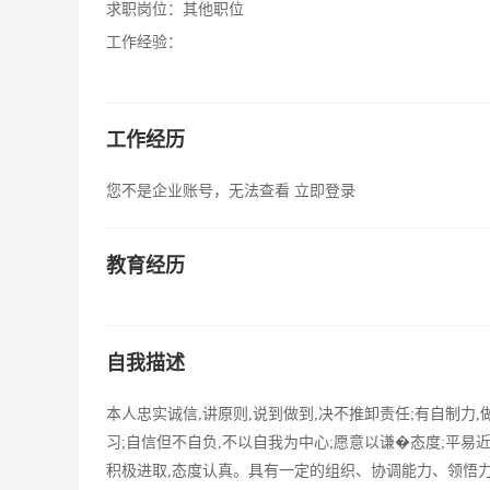
求职岗位：
其他职位
工作经验：
工作经历
您不是企业账号，无法查看
立即登录
教育经历
自我描述
本人忠实诚信,讲原则,说到做到,决不推卸责任;有自制力
习;自信但不自负,不以自我为中心;愿意以谦�态度;平易
积极进取,态度认真。具有一定的组织、协调能力、领悟力