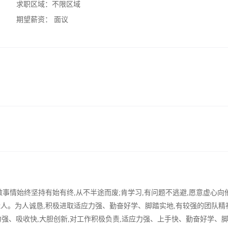
求职区域：
不限区域
期望薪资：
面议
,做事情始终坚持有始有终,从不半途而废;肯学习,有问题不逃避,愿意虚心向
近人。为人诚恳,积极进取适应力强、勤奋好学、脚踏实地,有较强的团队精
强、吸收快,大胆创新,对工作积极负责,适应力强、上手快、勤奋好学、