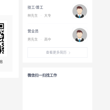
技工/普工
林先生
·
大专
营业员
男先生
·
高中
查看更多简历
息
微信扫一扫找工作