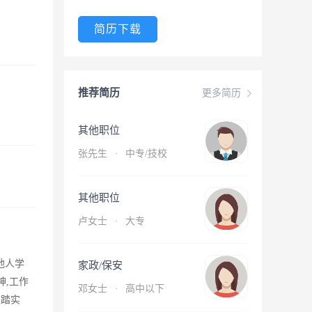
简历下载
推荐简历
更多简历
其他职位
张先生
·
中专/技校
其他职位
卢女士
·
大专
他人学
家政/保安
神,工作
邓女士
·
高中以下
脚踏实