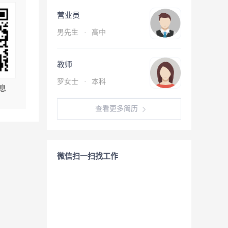
营业员
男先生
·
高中
教师
罗女士
·
本科
息
查看更多简历
微信扫一扫找工作