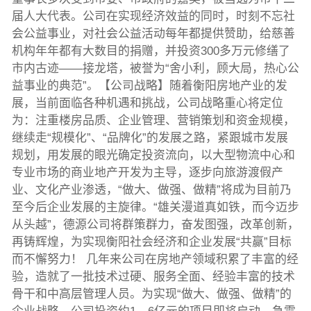
届人大代表。公司在实现经济效益的同时，时刻不忘社
会公益事业，对社会公益活动每年都提供赞助，给慈善
机构年年都有大数目的捐赠，并投资300多万元修缮了
市内古迹——接龙塔，被誉为“舍小利，顾大局，热心公
益事业的典范”。【公司战略】随着衡阳房地产业的发
展，当前面临各种机遇和挑战，公司战略重心将定位
为：注重楼房品质、企业管理、营销策划和资金规模，
继续走“规模化”、“品牌化”的发展之路，紧跟城市发展
规划，用发展的眼光确定投资流向，以大型物流中心和
专业市场的商业地产开发为主导，逐步向旅游渡假产
业、文化产业渗透，“做大、做强、做精”将成为目前乃
至今后企业发展的主旋律。“雄关漫道真如铁，而今迈步
从头越”，德源公司将群策群力，奋发图强，改革创新，
再铸辉煌，为实现衡阳社会经济和企业发展“共赢”目标
而不懈努力！ 几年来公司在房地产领域积累了丰富的经
验，造就了一批技术过硬、服务全面、经验丰富的技术
骨干和中高层管理人员。为实现“做大、做强、做精”的