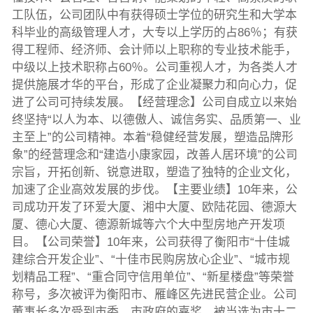
工队伍，公司团队中有获得硕士学位的研究生和大学本
科毕业的高级管理人才，大专以上学历的占86％；有获
得工程师、经济师、会计师以上职称的专业技术能手，
中级以上技术职称占60％。公司重视人才，为各类人才
提供施展才华的平台，形成了企业凝聚力和向心力，促
进了公司可持续发展。【经营理念】公司自成立以来始
终坚持“以人为本、以德傲人、诚信务实、品质第一、业
主至上”的公司精神。本着“稳健经营发展，塑造品牌形
象”的经营理念和“建造小康家园，改善人居环境”的公司
宗旨，开拓创新、锐意进取，塑造了独特的企业文化，
加速了企业高效发展的步伐。【主要业绩】10年来，公
司成功开发了环爱大厦、湘中大厦、欧陆花园、德源大
厦、德心大厦、德源新城等六个大中型房地产开发项
目。【公司荣誉】10年来，公司获得了衡阳市“十佳城
建综合开发企业”、“十佳市民购房放心企业”、“城市规
划精品工程”、“重合同守信用单位”、“新星楼盘”等荣誉
称号，多次被评为衡阳市、雁峰区先进民营企业。公司
董事长多次受到市委、市政府的嘉奖，被当选为市十二